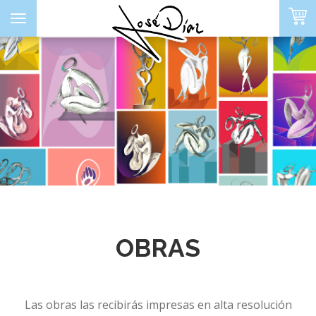
Toggle
navigation
ORITOS
PORTADA
SOBRE MÍ
OBRAS
ARTE DIGITAL
Las obras las recibirás impresas en alta resolución
SERIE LIMITADA