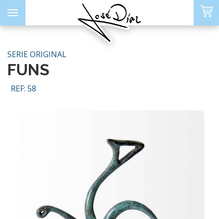
Toggle
navigation
SERIE ORIGINAL
FUNS
ORITOS
REF: 58
PORTADA
SOBRE MÍ
ARTE DIGITAL
SERIE LIMITADA