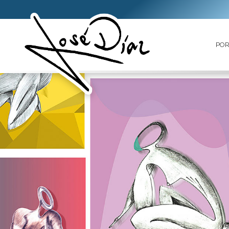
PO
FAVORITOS
PORTADA
SOBRE
MÍ
ARTE
DIGITAL
SERIE
LIMITADA
ESCULTURAS
FAVORITOS
CESTA
CONTACTO
LLAMAR