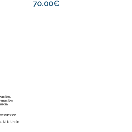
70.00€
presadas son
a. Ni la Unión