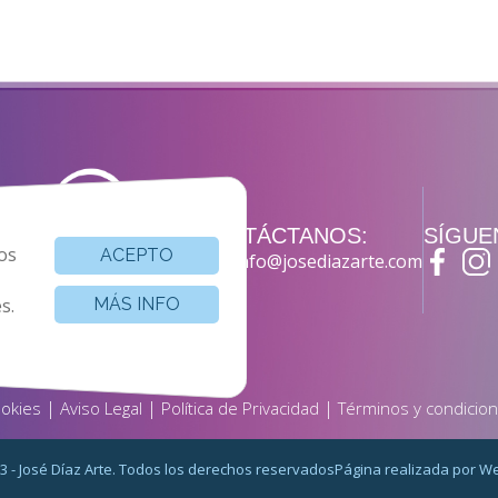
CONTÁCTANOS:
SÍGUE
os
ACEPTO
info@josediazarte.com
s.
MÁS INFO
|
|
|
okies
Aviso Legal
Política de Privacidad
Términos y condicio
3 - José Díaz Arte. Todos los derechos reservados
Página realizada por
We