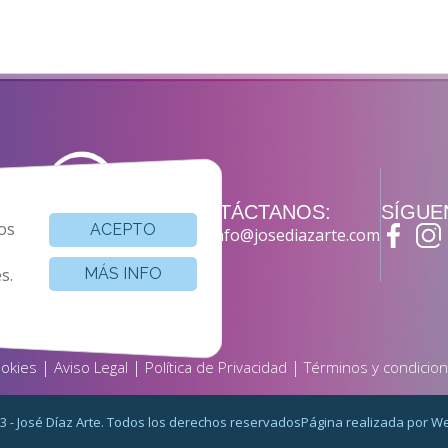
CONTÁCTANOS:
SÍGUE
os
ACEPTO
info@josediazarte.com
s.
MÁS INFO
|
|
|
okies
Aviso Legal
Política de Privacidad
Términos y condicio
3 - José Díaz Arte. Todos los derechos reservados
Página realizada por
We