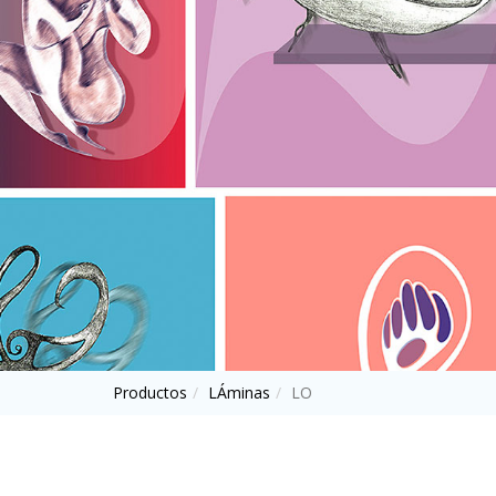
AHORA
Productos
LÁminas
LO