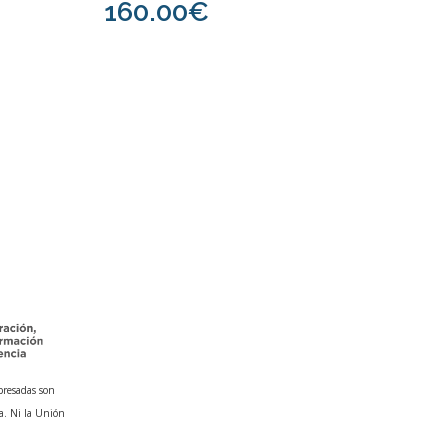
160.00€
presadas son
a. Ni la Unión