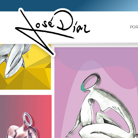
PO
FAVORITOS
PORTADA
SOBRE
MÍ
ARTE
DIGITAL
SERIE
LIMITADA
ESCULTURAS
FAVORITOS
CESTA
CONTACTO
LLAMAR