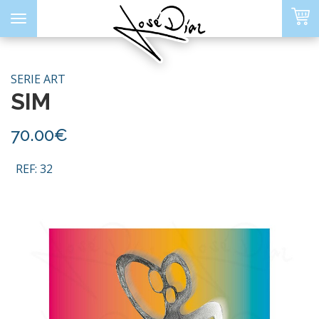
Toggle
navigation
SERIE ART
SIM
ORITOS
70.00€
REF: 32
PORTADA
SOBRE MÍ
ARTE DIGITAL
SERIE LIMITADA